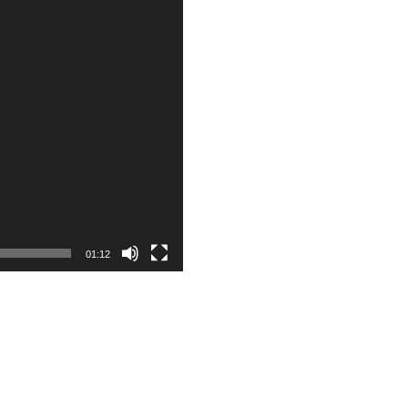
01:12