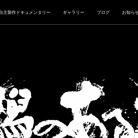
自主製作ドキュメンタリー
ギャラリー
ブログ
お知ら