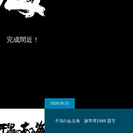
版 完成間近！
2026.06.13
干潟のある海 諫早湾1988 題字