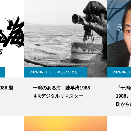
2026.06.11
ドキュメンタリー
2026.06.11
88 題
干潟のある海 諫早湾1988
『干潟
４Kデジタルリマスター
198
氏から
製作当