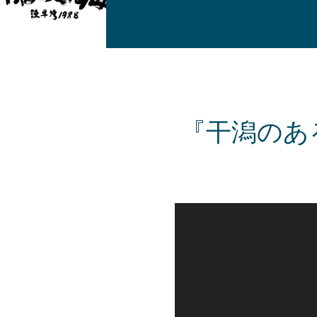
『干潟のあ
動
画
プ
レ
ー
ヤ
ー