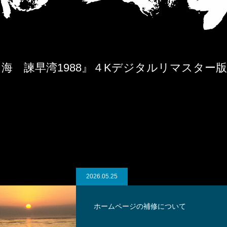
海 諫早湾1988』４Kデジタルリマスター
2026.05.25
ホームページの補修について