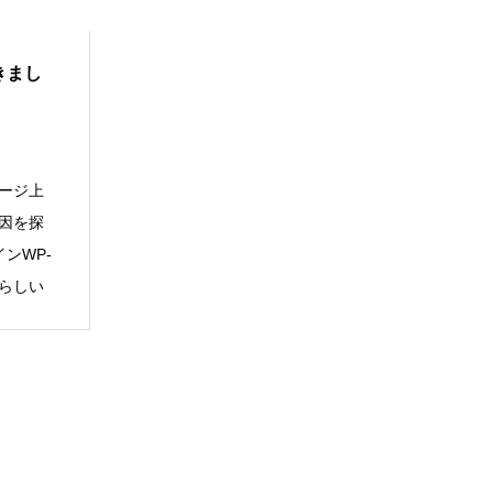
きまし
ページ上
因を探
ンWP-
るらしい