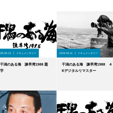
026.06.13
ドキュメンタリー
2026.06.11
ドキュメンタリー
干潟のある海 諫早湾1988 題
干潟のある海 諫早湾1988 ４
字
Kデジタルリマスター