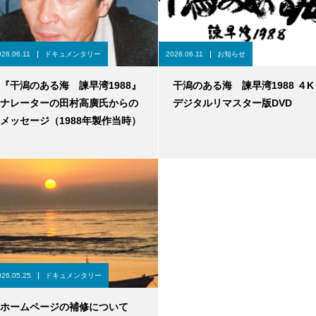
026.06.11
ドキュメンタリー
2026.06.11
お知らせ
『干潟のある海 諫早湾1988』
干潟のある海 諫早湾1988 ４K
ナレーターの田村高廣氏からの
デジタルリマスター版DVD
メッセージ（1988年製作当時）
026.05.25
ドキュメンタリー
ホームページの補修について