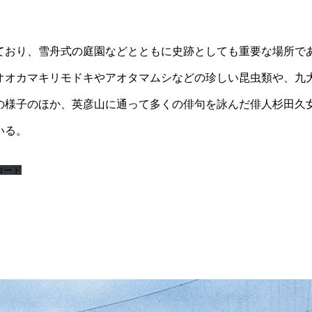
ており、雪舟式の庭園などとともに史跡としても重要な場所で
オオカマキリモドキやアオタマムシなどの珍しい昆虫類や、九
の様子のほか、英彦山に通って多くの俳句を詠んだ俳人杉田久
いる。
ロード