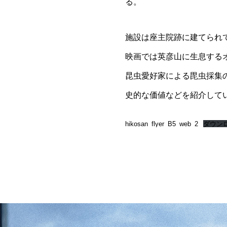
る。
施設は座主院跡に建てられ
映画では英彦山に生息する
昆虫愛好家による毘虫採集
史的な価値などを紹介して
hikosan_flyer_B5_web_2
ダウン