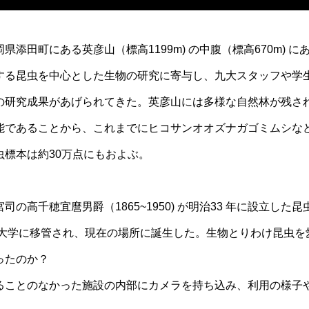
添田町にある英彦山（標高1199m) の中腹（標高670m) 
する昆虫を中心とした生物の研究に寄与し、九大スタッフや学
の研究成果があげられてきた。英彦山には多様な自然林が残さ
能であることから、これまでにヒコサンオオズナガゴミムシなど
虫標本は約30万点にもおよぶ。
の高千穂宜麿男爵（1865~1950) が明治33 年に設立した
九州帝国大学に移管され、現在の場所に誕生した。生物とりわけ昆虫
ったのか？
ることのなかった施設の内部にカメラを持ち込み、利用の様子