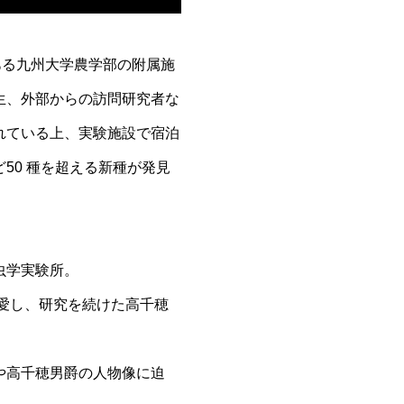
にある九州大学農学部の附属施
生、外部からの訪問研究者な
れている上、実験施設で宿泊
50 種を超える新種が発見
昆虫学実験所。
を愛し、研究を続けた高千穂
や高千穂男爵の人物像に迫