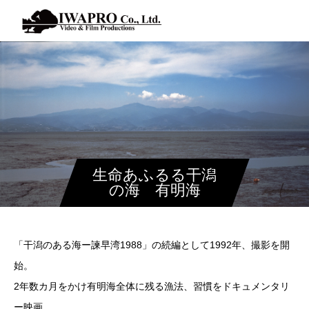
生命あふるる干潟
の海 有明海
「干潟のある海ー諫早湾1988」の続編として1992年、撮影を開
始。
2年数カ月をかけ有明海全体に残る漁法、習慣をドキュメンタリ
ー映画