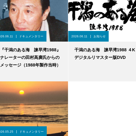
026.06.11
ドキュメンタリー
2026.06.11
お知らせ
『干潟のある海 諫早湾1988』
干潟のある海 諫早湾1988 ４K
ナレーターの田村高廣氏からの
デジタルリマスター版DVD
メッセージ（1988年製作当時）
026.05.25
ドキュメンタリー