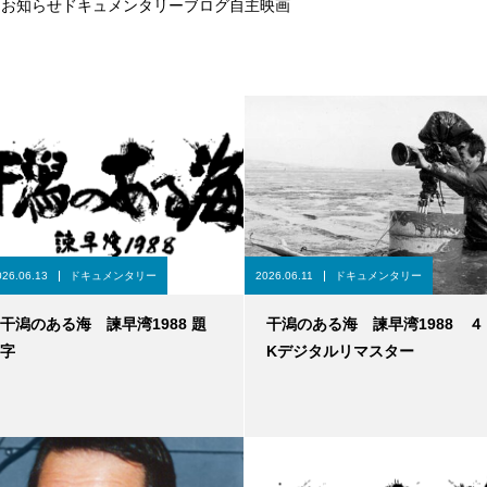
お知らせ
ドキュメンタリー
ブログ
自主映画
026.06.13
ドキュメンタリー
2026.06.11
ドキュメンタリー
干潟のある海 諫早湾1988 題
干潟のある海 諫早湾1988 ４
字
Kデジタルリマスター