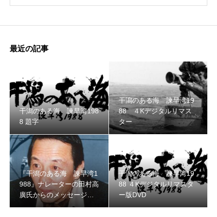
最近の記事
干潟のある海 諫早湾19
干潟のある海 諫早湾198
88 ４Kデジタルリマス
8 題字
ター
『干潟のある海 諫早湾1
干潟のある海 諫早湾19
988』ナレーターの田村高
88 ４Kデジタルリマスタ
廣氏からのメッセージ（1
ー版DVD
988年製作当時）